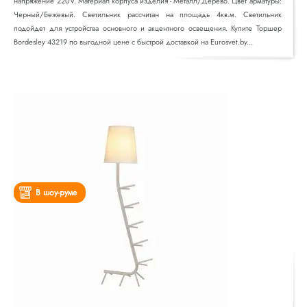
напряжение 220V. Материал корпуса изделия - Металл/Дерево. Цвет арматуры:
Черный/Бежевый. Светильник рассчитан на площадь 4кв.м. Светильник
подойдет для устройства основного и акцентного освещения. Купите Торшер
Bordesley 43219 по выгодной цене с быстрой доставкой на Eurosvet.by...
В шоу-руме