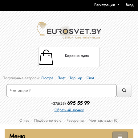
Регистрация
Вход
Корзина пуста
Популярные запросы:
Люстра
Лофт
Торшер
Спот
695 55 99
+375(29)
Обратный звонок
О нас
Подбор по фото
Рассрочка
Мои закладки (0)
Меню