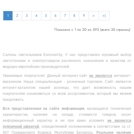
1
2
3
4
5
6
7
8
9
>
>|
Показано с 1 по 20 из 593 (всего 30 страниц)
Салоны светильников Eurosvet.by. У нас представлен огромный выбор
светотехники и электротоваров различного назначения и качества от
ведущих европейских производителей.
Уважаемые покупатели! Данный интернет-сайт
не является
интернет-
магазином. Наша специализация - розничная торговля. Сайт является
интрнет-каталогом нашей розницы, что дает возможность нашим
покупателям ознакомиться со всем ассортиментом, который мы можем
предложить.
Вся
представленная на сайте информация
, касающаяся технических
характеристик, наличия на складе, стоимости товаров, носит
информационный характер и ни при каких условиях
не является
публичной офертой
, определяемой положениями в соответствии со ст.
407 Гражданского Кодекса Республики Беларусь.
Реальное наличие