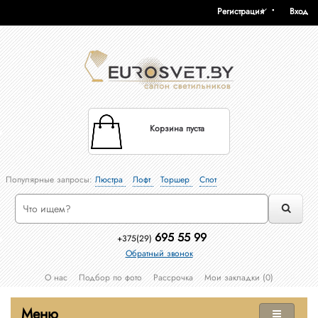
Регистрация
Вход
Корзина пуста
Популярные запросы:
Люстра
Лофт
Торшер
Спот
695 55 99
+375(29)
Обратный звонок
О нас
Подбор по фото
Рассрочка
Мои закладки (0)
Меню