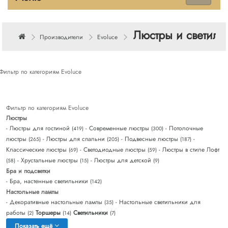
Люстры и светиль
Производители
Evoluce
Фильтр по категориям Evoluce
Фильтр по категориям Evoluce
Люстры
- Люстры для гостиной
- Современные люстры
- Потолочные
(419)
(300)
люстры
- Люстры для спальни
- Подвесные люстры
-
(265)
(205)
(187)
Классические люстры
- Светодиодные люстры
- Люстры в стиле Лофт
(69)
(59)
- Хрустальные люстры
- Люстры для детской
(58)
(15)
(9)
Бра и подсветки
- Бра, настенные светильники
(142)
Настольные лампы
- Декоративные настольные лампы
- Настольные светильники для
(35)
работы
Торшеры
Светильники
(2)
(14)
(7)
Показать ещё