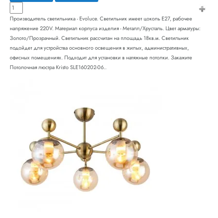
Производитель светильника - Evoluce. Светильник имеет цоколь E27, рабочее
напряжение 220V. Материал корпуса изделия - Металл/Хрусталь. Цвет арматуры:
Золото/Прозрачный. Светильник рассчитан на площадь 18кв.м. Светильник
подойдет для устройства основного освещения в жилых, административных,
офисных помещениях. Подходит для установки в натяжные потолки. Закажите
Потолочная люстра Kristo SLE160202-06..