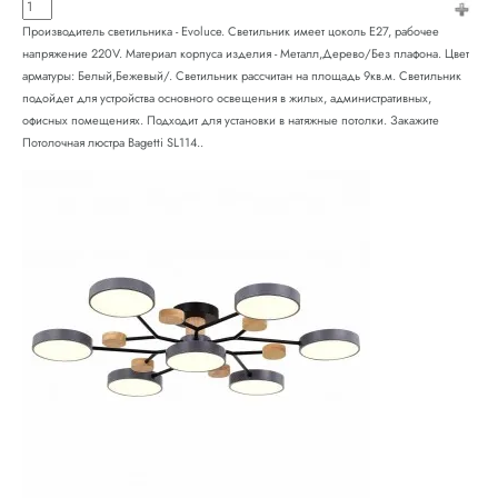
Производитель светильника - Evoluce. Светильник имеет цоколь E27, рабочее
напряжение 220V. Материал корпуса изделия - Металл,Дерево/Без плафона. Цвет
арматуры: Белый,Бежевый/. Светильник рассчитан на площадь 9кв.м. Светильник
подойдет для устройства основного освещения в жилых, административных,
офисных помещениях. Подходит для установки в натяжные потолки. Закажите
Потолочная люстра Bagetti SL114..