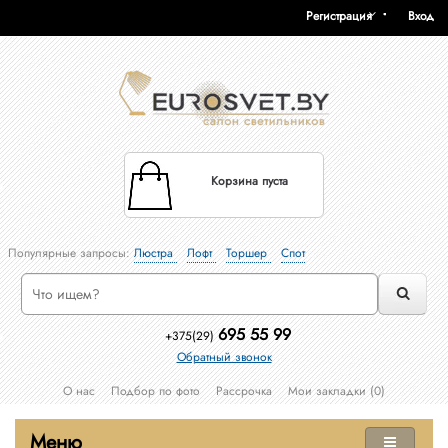
Регистрация
Вход
Корзина пуста
Популярные запросы:
Люстра
Лофт
Торшер
Спот
695 55 99
+375(29)
Обратный звонок
О нас
Подбор по фото
Рассрочка
Мои закладки (0)
Меню