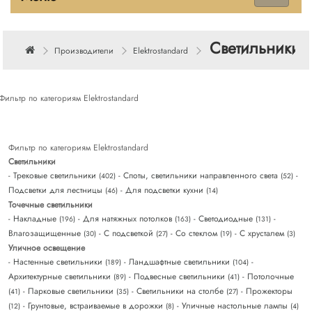
Cветильники E
Производители
Elektrostandard
Фильтр по категориям Elektrostandard
Фильтр по категориям Elektrostandard
Светильники
- Трековые светильники
- Споты, светильники направленного света
-
(402)
(52)
Подсветки для лестницы
- Для подсветки кухни
(46)
(14)
Точечные светильники
- Накладные
- Для натяжных потолков
- Светодиодные
-
(196)
(163)
(131)
Влагозащищенные
- С подсветкой
- Со стеклом
- С хрусталем
(30)
(27)
(19)
(3)
Уличное освещение
- Настенные светильники
- Ландшафтные светильники
-
(189)
(104)
Архитектурные светильники
- Подвесные светильники
- Потолочные
(89)
(41)
- Парковые светильники
- Светильники на столбе
- Прожекторы
(41)
(35)
(27)
- Грунтовые, встраиваемые в дорожки
- Уличные настольные лампы
(12)
(8)
(4)